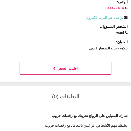
الهاتف:
044477414
تواصل عبر البريد الاكتروني
الشخص المسؤول:
wael
العنوان:
تيكوم - بناية الشعفار 1 دبي
اطلب السعر
التعليقات (0)
شارك المقبلين على الزواج تجربتك مع رقصات جروب
تعليقك مهم للأشخاص الراغبين بالتعامل مع رقصات جروب