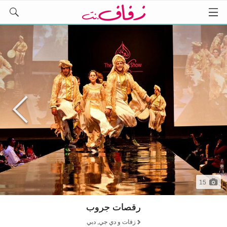
15
رقصات جروب
زفات و دي جي, دبي