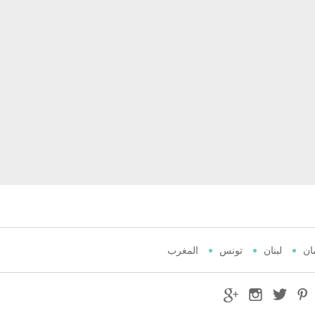
ان
لبنان
تونس
المغرب