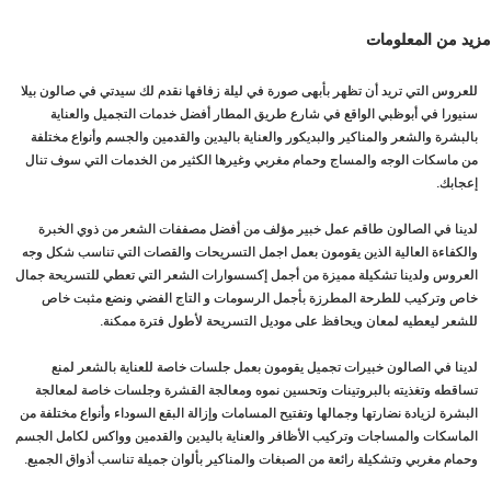
مزيد من المعلومات
للعروس التي تريد أن تظهر بأبهى صورة في ليلة زفافها نقدم لك سيدتي في صالون بيلا
سنيورا في أبوظبي الواقع في شارع طريق المطار أفضل خدمات التجميل والعناية
بالبشرة والشعر والمناكير والبديكور والعناية باليدين والقدمين والجسم وأنواع مختلفة
من ماسكات الوجه والمساج وحمام مغربي وغيرها الكثير من الخدمات التي سوف تنال
إعجابك.
لدينا في الصالون طاقم عمل خبير مؤلف من أفضل مصففات الشعر من ذوي الخبرة
والكفاءة العالية الذين يقومون بعمل اجمل التسريحات والقصات التي تناسب شكل وجه
العروس ولدينا تشكيلة مميزة من أجمل إكسسوارات الشعر التي تعطي للتسريحة جمال
خاص وتركيب للطرحة المطرزة بأجمل الرسومات و التاج الفضي ونضع مثبت خاص
للشعر ليعطيه لمعان ويحافظ على موديل التسريحة لأطول فترة ممكنة.
لدينا في الصالون خبيرات تجميل يقومون بعمل جلسات خاصة للعناية بالشعر لمنع
تساقطه وتغذيته بالبروتينات وتحسين نموه ومعالجة القشرة وجلسات خاصة لمعالجة
البشرة لزيادة نضارتها وجمالها وتفتيح المسامات وإزالة البقع السوداء وأنواع مختلفة من
الماسكات والمساجات وتركيب الأظافر والعناية باليدين والقدمين وواكس لكامل الجسم
وحمام مغربي وتشكيلة رائعة من الصبغات والمناكير بألوان جميلة تناسب أذواق الجميع.