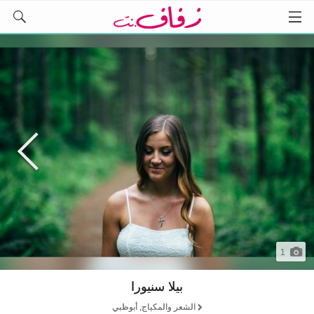
1
بيلا سنيورا
الشعر والمكياج, أبوظبي