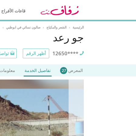
قاعات الأفراح
الرئيسية
›
الشعر والمكياج
›
صالون نسائي في ابوظبي
›
جو رعد
12650****
أظهر الرقم
تواصل
المعرض
تفاصيل الخدمة
معلومات 
27