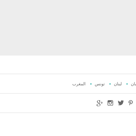
ان
لبنان
تونس
المغرب