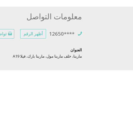
معلومات التواصل
12650****
أظهر الرقم
تواص
العنوان
مارينا، خلف مارينا مول، مارينا بارك، فيلا A19