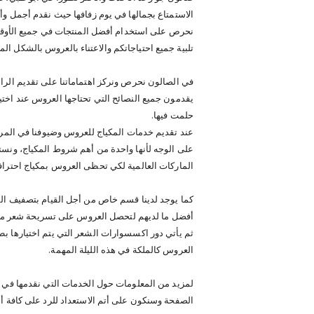
الاستمتاع بجمالها في يوم زفافها حيث نقدم أجمل وأ
نحرص على استخدام أفضل المنتجات في جميع الأوقات
تلبية جميع احتياجاتكم والاعتناء بالعروس بالشكل ال
في الصالون نحرص ونركز اهتماماتنا على تقديم الرا
يقدمون جميع النصائح التي تحتاجها العروس عند اختي
حلمت فيها.
عند تقديم خدمات المكياج للعروس وضيوفنا في المرت
على الوجه لأنها واحدة من أهم شروط المكياج، ونستخ
الماركات العالمية لكي تحظى العروس بمكياج احتر
كما يوجد لدينا قسم خاص من أجل القيام بتصفيف ال
أفضل ما لديهم لتحصل العروس على تسريحة شعر مذ
ثم يأتي دور اكسسوارات الشعر التي يتم اختيارها ب
العروس كالملكة في هذه الليلة المهمة.
لمزيد من المعلومات حول الخدمات التي نقدمها في 
الصفحة وسنكون على أتم الاستعداد للرد على كافة أ