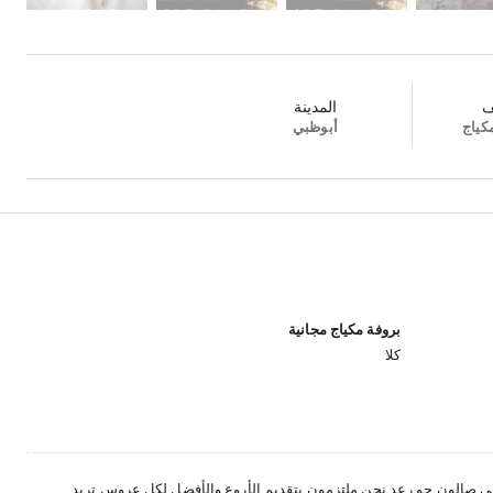
ف
المدينة
كياج
أبوظبي
بروفة مكياج مجانية
كلا
في صالون جو رعد نحن ملتزمون بتقديم الأروع والأفضل لكل عروس تريد