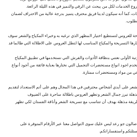
روع الخدمات لكل من يبحث عن الرقي والتميز في هذه الليلة الرائعة.
، كما أنه سيكون لدينا فريق محترف يتميز بدرجة عالية من الاحتراف لضمان
مطلوب.
حة للعروس لتستطيع اختيار المظهر الذي ترغبه به وخبراء المكياج والشعر سوف
ارها التسريحة والمكياج المناسب لها لتطل العروس على الاطلالة التي طالما قد
بة الأولى نعتني بنظافة الأدوات والفرش التي نستخدمها في تطبيق المكياج
دم اجود انواع مستحضرات التجميل التي نختارها بعناية فائقة من أجود أنواع
افي من مواد ومستحضرات ممتازة.
شعر على أيدي أشخاص محترفين في هذا المجال وهم على أتم الاستعداد لتقديم
هلة تبرز جمال الشعر وتظهر العروس باطلالة ساحرة على الضيوف
طريقة مذهلة بهدف أن تتناسب مع تسريحة الشعر وأناقة الفستان لكي تظهر
صالون جو رعد ليس عليك سوى التواصل معنا عبر الأرقام المتوفرة على
سئلتكم واستفساراتكم.