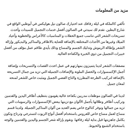
مزيد من المعلومات
تألقي كالملكة في ليلة زفافك عند اختيارك صالون نيل هوليكس في أبوظبي الواقع في
شارع البطين. نقدم لك سيدتي في الصالون أفضل خدمات التجميل للسيدات وأحدث
تسريحات الشعر التي تناسب جميع الحفلات و المناسبات كالأعراس والخطوبة وأعياد
الميلاد وغيرها من الأحداث المختلفة بالإضافة للعناية بالاظافر والمناكير والبديكور وإزالة
الشعر وإطالة الرموش وتدليك الجسم والمساج وذلك بأيدي طاقم عمل مؤلف من أفضل
خبيرات التجميل من ذوي الخبرة والكفاءة العالية.
مصففات الشعر لدينا يتميزون بمهارتهم في عمل احدث القصات والتسريحات وإضافة
أجمل الإكسسوارات والخصل الملونة والإضافات الجميلة التي تزيد من جمال التسريحة
بالإضافة لتركيب الطرحة المطرزة والتاج الفضي الجميل ومثبت خاص للشعر لمنحه
لمعان جميل.
لدينا في الصالون موظفات مدربين بكفاءة عالية يقومون بتنظيف أظافر اليدين والقدمين
وتركيب أظافر وطلائها بأجمل الألوان مع تزينها ببعض الإكسسوارات والرسومات التي
تزيد من جمالها ونوفر كتالوج خاص يضم العديد من ألوان المناكير الجميلة. ولدينا قسم
مساج لعمل مساج خاص للعروس باستخدام أفضل أنواع الزيوت لتسترخي وترتاح وتكون
بكامل جاهزيتها قبل بداية ليلة زفافها. ونقوم بإزالة شعر الجسم واليدين والقدمين والوجه
باستخدام الشمع والخيوط.