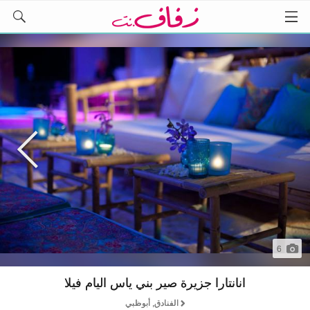
6
انانتارا جزيرة صير بني ياس اليام فيلا
الفنادق, أبوظبي