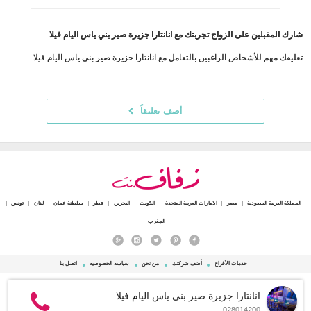
شارك المقبلين على الزواج تجربتك مع انانتارا جزيرة صير بني ياس اليام فيلا
تعليقك مهم للأشخاص الراغبين بالتعامل مع انانتارا جزيرة صير بني ياس اليام فيلا
أضف تعليقاً
المملكة العربية السعودية
مصر
الامارات العربية المتحدة
الكويت
البحرين
قطر
سلطنة عمان
لبنان
تونس
المغرب
خدمات الأفراح
أضف شركتك
من نحن
سياسة الخصوصية
اتصل بنا
© 2015 - 2026 Zafaf.net جميع الحقوق محفوظة.
انانتارا جزيرة صير بني ياس اليام فيلا
028014200