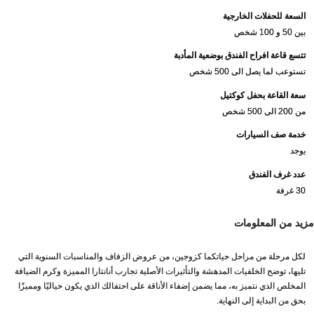
السعة للحفلات الخارجية
بين 50 و 100 شخص
تتسع قاعة افراح الفندق بوضعية المأدبة
تستوعب لما يصل الى 500 شخص
سعة القاعة بحفل كوكتيل
من 200 الى 500 شخص
خدمة صف السيارات
يوجد
عدد غرف الفندق
30 غرفة
مزيد من المعلومات
لكل مرحلة من مراحل حياتكما كزوجين، من عروض الزفاف والمناسبات السنوية التي
تليها، توضح الخلفيات المدهشة والتأثيرات الأصلية تجارب أنانتارا المميزة وكرم الضيافة
المخلص الذي نتميز به، مما يضمن إضفاء الأناقة على احتفالك الذي يكون خياليًا ومميزًا
بحق من البداية إلى النهاية.