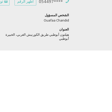
054497****
أظهر الرقم
توا
الشخص المسؤول
Ouafaa Chandid
العنوان
هيلتون أبوظبي طريق الكورنيش الغربي، الخبيرة
أبوظبي