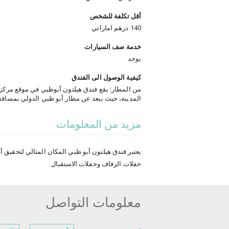
أقل تكلفة للشخص
140 درهم اماراتي
خدمة صف السيارات
يوجد
كيفية الوصول الى الفندق
من المطار: يقع فندق هيلتون أبوظبي في موقع مرك
فقط بالسيارة، ويبعد ساعتين عن مطار دبي الدولي.
اتصل بفندق هيلتون أبو ظبي مسبقًا لتحصل على مع
مزيد من المعلومات
خدمات استئجار السيارات، والليموزين، وسيارات الأج
والحافلات.
يعتبر فندق هيلتون أبو ظبي المكان المثالي لتحقي
حفلات الزفاف وحفلات الاستقبال
معلومات التواصل