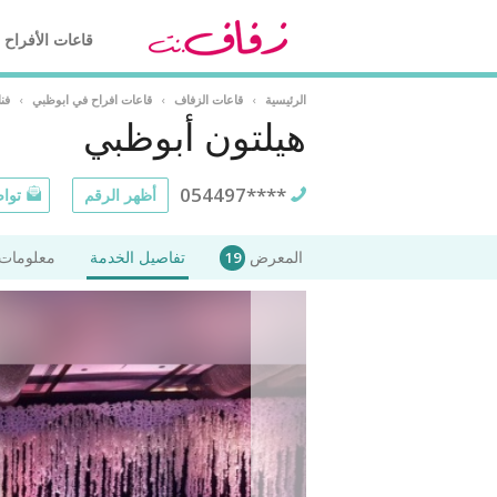
قاعات الأفراح
الرئيسية
›
قاعات الزفاف
›
قاعات افراح في ابوظبي
›
فن
هيلتون أبوظبي
054497****
أظهر الرقم
تواص
المعرض
تفاصيل الخدمة
معلومات 
19