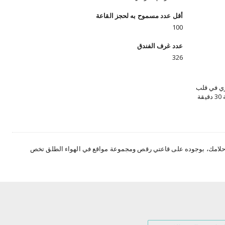
أقل عدد مسموح به لحجز القاعة
100
عدد غرف الفندق
326
زي في قلب
المدينة، حيث يبعد عن مطار أبو ظبي الدولي بمسافة 30 دقيقة
 من فضلك
لومات عن
رة،
ق أحلامك، بوجوده على قاعتي رقص ومجموعة مواقع في الهواء الطلق تخص