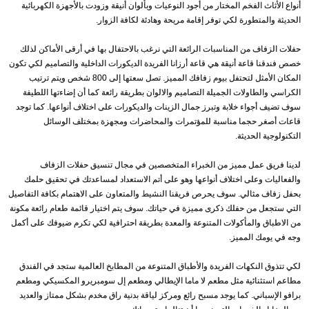
أنواع الأثاث الفخم المختار من أجود النوعيات وبألوان أنيقة وزودت بالأجهزة الكهربائية
الحديثة والمتطورة لكي توفر إقامة مريحة وهادئة لكافة الزوار.
حفلات الزفاف من المناسبات الرائعة التي نرغب بالاحتفال بها في أرقى الأماكن لذلك
خصص فندقنا قاعة أنيقة هي قاعة أرزانا الفريدة الديكورات الداخلية والتصاميم لكي تكون
المكان الأمثل لتحتفل بيوم زفافك المميز. تصل سعتها إلى 800 شخص ويتم ترتيب
الكراسي والطاولات الجميلة التصاميم والالوان بطريقة رائعة كما أن إضاءتها اللطيفة
سوف تضيف أجواء خلابة وتبرز جمال الزينات والديكورات على اختلاف أنواعها. كما توجد
قاعات أصغر حجما مناسبة للمؤتمرات والمحاضرات ومجهزة بمختلف الوسائل
التكنولوجية الحديثة.
لدينا فريق عمل مميز من الخبراء المتخصصين في مجال تنسيق حفلات الزفاف
والفعاليات وعلى اختلاف أنواعها وهو على أتم الاستعداد لمساعدتك في تحقيق حلمك
بحفل زفاف مثالي. سوف يحرص فريقنا النشيط والمتعاون على الاهتمام بكافة التفاصيل
التي ستجعل من حفلك ذكرى مميزة في حياتك. سوف يتم اختيار قائمة طعام رائعة مكونة
من الاطباق والمأكولات المتنوعة والمعدة بطريقة احترافية لكي تكرم ضيوفك على أكمل
وجه في يومك المميز.
لكي تتذوق النكهات الفريدة والأطباق المتنوعة من المطابخ العالمية ستجد في الفندق
مطاعم استثنائية مثل مطعم لا ماما الإيطالي ومطعم إل سومبريرو المكسيكي ومطعم
برافو الإسباني. كما يوجد مسبح رائع ومركز لياقة بدنية راق مخدم بشكل ممتاز والعديد