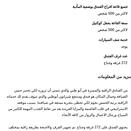
تتسع قاعة افراح الفندق بوضعية المأدبة
لاكثر من 500 شخص
سعة القاعة بحفل كوكتيل
لاكثر من 500 شخص
خدمة صف السيارات
يوجد
عدد غرف الفندق
272 غرفة وجناح
مزيد من المعلومات
من الفنادق الراقية والمميزة في أبو ظبي والذي نتمنى أن تزوره لكي تختبر حسن
الضيافة وجمال المكان هو فندق ومنتجع شيراتون أبوظبي والذي سوف يقدم لك خدماته
الراقية برتبة الخمس نجوم لكي تحظى بتجربة ممتعة في ضيافتنا. بسبب موقعه
الاستراتيجي في قلب العاصمة والمزايا الفريدة يعد من نقاط الجذب المهمة للكثير من
السياح ورجال الاعمال والزوار من كافة الأنحاء.
يحتوي الفندق على 272 غرفة وجناح. تم تجهيز الغرف والاجنحة بطريقة راقية بمختلف