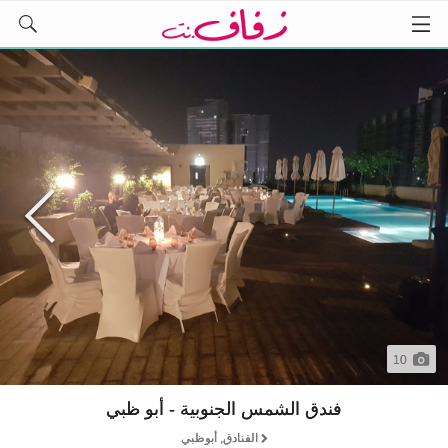
10
فندق الشمس الجنوبية - أبو ظبي
الفنادق, أبوظبي