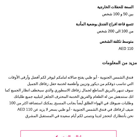
السعة للحفلات الخارجية
بين 50 و 100 شخص
تتسع قاعة افراح الفندق بوضعية المأدبة
من 100 الى 200 شخص
متوسط تكلفة الشخص
AED 110
مزيد من المعلومات
فندق الشمس الجنوبية - أبو ظبي يفتح صالاته امامكم ليوفر لكم أفضل وأرقى الأوقات
التي تناسب ذوقكم من ديكور وتزيين وأطعمة لخدمة حفل زفافك الجميل
سوف تنبهر بالبريق الساطع لجمال زفافك الاسطوري والذي سيخطف انظار الجميع كما
انك ستندهش من لة الطعام والفريق الخدمة المحترف الجاهز لتبلبيه جميع طلباتك
وطلبات ضيوفك في الهواء الطلق أيضاً بجانب المسبح, يمكنك استضافة اكثر من 100
ضيف لزفافك في فندق الشمس الجنوبية - أبو ظبي بسعر لا يزيد عن 110 AED
نحن بأنتظارك لتحجز لدينا ونتمنى لكم أيام سعيدة في المستقبل المشرق
اطلب السعر