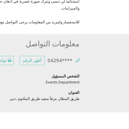
استثنائية لن تنسى وتترك صورة عصرية في أذهان جم
والميزانيات.
للاستفسار ولمزيد من المعلومات يرجى التواصل مع ف
معلومات التواصل
04294****
أظهر الرقم
تواص
الشخص المسؤول
Events Department
العنوان
طريق المطار، مرفأ سعيد طريق المكتوم ،دبي