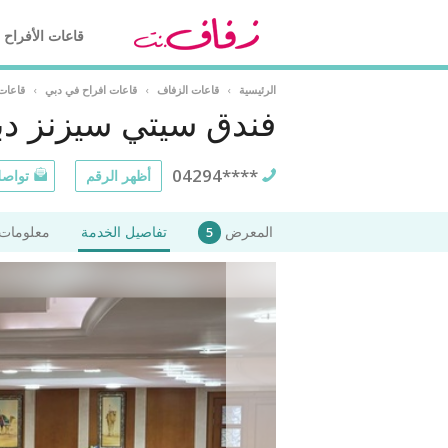
قاعات الأفراح
الرئيسية
›
قاعات الزفاف
›
قاعات افراح في دبي
›
قاعات
فندق سيتي سيزنز د
04294****
أظهر الرقم
تواصل
المعرض
تفاصيل الخدمة
معلومات 
5