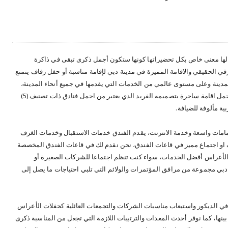
ي لها معنى خاص بكل تحضيراتها كونها ستكون أجمل ذكرى تبقى في ذاكرة
قي الحقيقي والاقامة المميزة في مدينة دبي لإقامة مناسبة أو حفل زفاف يتمتع
لمدينة وعلى مستوى عالمي من الخدمات التي يقدمها في جميع أنحاء المدينة،
فندق سيتي سيزنز دبي على استعداد ان يقدم لكم اجمل اقامة ساحرة بتصميمه الفريد الذي يعتبر من اجمل فنادق ذات تصنيف (5)
ة مألوفة للضيافة.
صرية مع حمامات واسعة وخدمة الانترنت، يقدم الفندق خدمات الاستقبال وخدمات الغرف
 او اجتماع مميز في قاعات الفندق، نحن نقدم لك في قاعات الفندق المخصصة
 الأعراس أفضل الخدمات، سواء كنت تنظم اجتماعا للشركات الصغيرة أو
 دبي مجموعة من مرافق المؤتمرات والولائم التي تلبي احتياجات ما يصل إلى
ل في الديكور واستيعاب مناسبات الشركات والتجمعات العائلية كحفلات الأعراس
بينها، كما نوفر أحدث المعدات والترتيبات اللازمة التي تجعل من المناسبة ذكرى