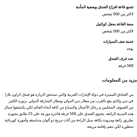
تتسع قاعة افراح الفندق بوضعية المأدبة
لاكثر من 500 شخص
سعة القاعة بحفل كوكتيل
لاكثر من 500 شخص
خدمة صف السيارات
يوجد
عدد غرف الفندق
568 غرفة
مزيد من المعلومات
من الفنادق المميزة في دولة الإمارات العربية والتي تستحق الزيارة هو فندق كراون بلازا
في دبي والذي يقع بالقرب من مطار دبي الدولي ومطار الشارقة الدولي. يزوره الكثير
من الضيوف المحليين و رجال الأعمال والسياح من كافة أنحاء العالم لكي يكتشفوا جمال
هذه المدينة الرائعة. يحتوي الفندق على 568 غرفة فاخرة موزعة على 23 طابق مجهزة
بطريق رائعة ومزودة بكافة سبل الراحة من أثاث مريح ذو ألوان متناسقة وأجهزة كهربائية
متطورة لكي تنعم بإقامة مريحة.