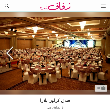
10
فندق كراون بلازا
الفنادق, دبي