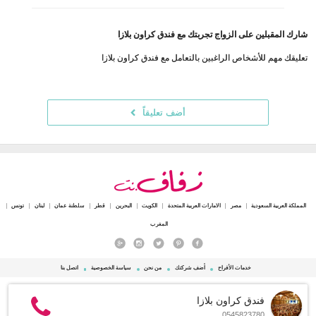
شارك المقبلين على الزواج تجربتك مع فندق كراون بلازا
تعليقك مهم للأشخاص الراغبين بالتعامل مع فندق كراون بلازا
أضف تعليقاً
المملكة العربية السعودية
مصر
الامارات العربية المتحدة
الكويت
البحرين
قطر
سلطنة عمان
لبنان
تونس
المغرب
خدمات الأفراح
أضف شركتك
من نحن
سياسة الخصوصية
اتصل بنا
© 2015 - 2026 Zafaf.net جميع الحقوق محفوظة.
فندق كراون بلازا
0545823780