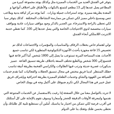
يتوفر في الفندق العديد من الخدمات المميزة مثل وكذلك يوجد مجموعة كبيرة من
المطاعم يصل عددها إلى 13 مطعم لتتمتع بالنكهات والأطباق على اختلاف أنواعها و
المعدة بطريقة مميزة. يوجد استراحات جميلة وبارات . كما يوجد مركز لياقة بدنية وملاعب
تنس ومسبح داخلي مميز لكي تتمكن من ممارسة النشاطات المختلفة . كذلك يتوفر سبا
لكي تحظى بالراحة والاسترخاء. من الجدير بالذكر وجود مواقف سيارات عادية ومواقف
سيارات مخصصة لذوي الاحتياجات الخاصة والتي يصل عددها إلى 100. كما تغطي خدمة
الانترنت اللاسلكي أنحاء الفندق.
نولي اهتمام خاص بحفلات الزفاف والمناسبات والمؤتمرات والاجتماعات لذلك تم
تخصيص 15 قاعة مجهزة بأحدث الأجهزة التكنولوجية المتطورة لكي تناسب جميع
الأحداث. هذه المساحة المرنة تستوعب ما يصل إلى 1800 شخص. أما أكبر قاعة فيها
فتتسع إلى 300 شخص وبالطبع تختلف السعة باختلاف طريقة تنسيق القاعة . تتميز
بديكورات عصرية حديثة وترتب فيها الطاولات والكراسي الفخمة بطريقة أنيقة تناسب
حفلك المنتظر. لدينا فريق مختص في مجال تنسيق الحفلات والفعاليات كما نقدم خدمات
الضيافة من القهوة والشاي وخدمات الطعام المميزة بطريقة احترافية وبإشراف فريق
عمل خبير في هذا المجال لكي تكرم ضيوفك على أكمل وجه في يومك الخاص.
لا تتردد بالتواصل معنا من خلال الصفحة إذا رغبت بالاستفسار عن الخدمات المتنوعة التي
نقدمها ولمعرفة الأوقات الدقيقة للحجز وأسعارنا وسوف نقوم بالإجابة على كل أسئلتك
في أقرب فرصة لكي تتمكن من اختيار ما يناسبك. آملين أن نستطيع تلبية كل طلباتك وأن
نحظى بحسن ظنك وثقتك بنا على الدوام.