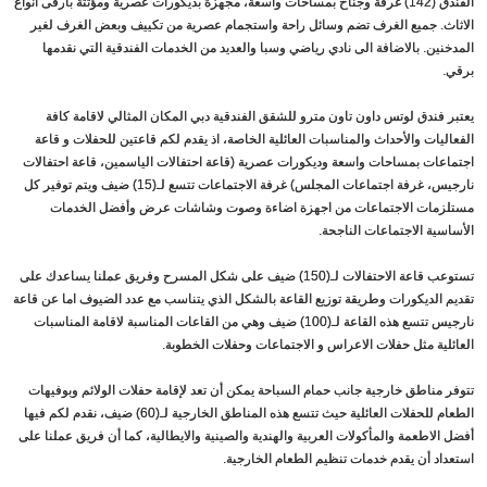
الفندق (142) غرفة وجناح بمساحات واسعة، مجهزة بديكورات عصرية ومؤثثة بأرقى انواع
الاثاث. جميع الغرف تضم وسائل راحة واستجمام عصرية من تكييف وبعض الغرف لغير
المدخنين. بالاضافة الى نادي رياضي وسبا والعديد من الخدمات الفندقية التي نقدمها
برقي.
يعتبر فندق لوتس داون تاون مترو للشقق الفندقية دبي المكان المثالي لاقامة كافة
الفعاليات والأحداث والمناسبات العائلية الخاصة، اذ يقدم لكم قاعتين للحفلات و قاعة
اجتماعات بمساحات واسعة وديكورات عصرية (قاعة احتفالات الياسمين، قاعة احتفالات
نارجيس، غرفة اجتماعات المجلس) غرفة الاجتماعات تتسع لـ(15) ضيف ويتم توفير كل
مستلزمات الاجتماعات من اجهزة اضاءة وصوت وشاشات عرض وأفضل الخدمات
الأساسية الاجتماعات الناجحة.
تستوعب قاعة الاحتفالات لـ(150) ضيف على شكل المسرح وفريق عملنا يساعدك على
تقديم الديكورات وطريقة توزيع القاعة بالشكل الذي يتناسب مع عدد الضيوف اما عن قاعة
نارجيس تتسع هذه القاعة لـ(100) ضيف وهي من القاعات المناسبة لاقامة المناسبات
العائلية مثل حفلات الاعراس و الاجتماعات وحفلات الخطوبة.
تتوفر مناطق خارجية جانب حمام السباحة يمكن أن تعد لإقامة حفلات الولائم وبوفيهات
الطعام للحفلات العائلية حيث تتسع هذه المناطق الخارجية لـ(60) ضيف، نقدم لكم فيها
أفضل الاطعمة والمأكولات العربية والهندية والصينية والايطالية، كما أن فريق عملنا على
استعداد أن يقدم خدمات تنظيم الطعام الخارجية.