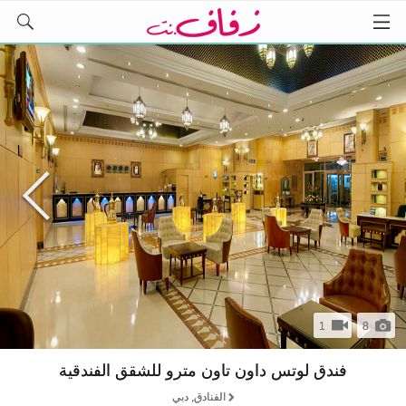
1
8
فندق لوتس داون تاون مترو للشقق الفندقية
الفنادق, دبي