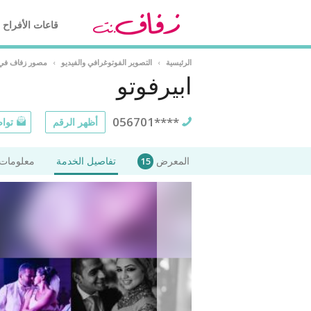
قاعات الأفراح
الرئيسية
›
التصوير الفوتوغرافي والفيديو
›
مصور زفاف في 
ابيرفوتو
056701****
أظهر الرقم
تواص
المعرض
تفاصيل الخدمة
معلومات 
15