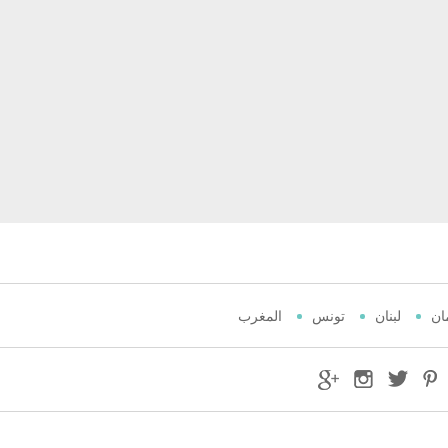
ان
لبنان
تونس
المغرب