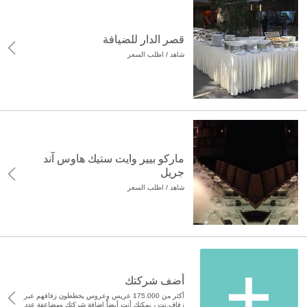
قصر الدار للضيافة
شاهد / اطلب السعر
ماركو بيير وايت ستيك هاوس آند
جريل
شاهد / اطلب السعر
أضف شركتك
أكثر من 175.000 عريس وعروس يخططون زفافهم عبر
زفاف.نت ، يمكنك أنت أيضاً إضافة شركتك ومضاعفة عدد