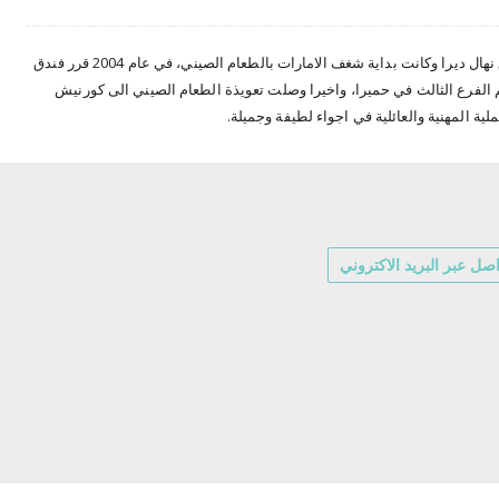
افتتح اول مطعم من سلسلة القرية الصينية في فندق نهال ديرا وكانت بداية شغف الامارات بالطعام الصيني، في عام 2004 قرر فندق
ثم الفرع الثالث في حميرا، واخيرا وصلت تعويذة الطعام الصيني الى كورنيش
لية المهنية والعائلية في اجواء لطيفة وجميلة.
صل عبر البريد الاكتروني