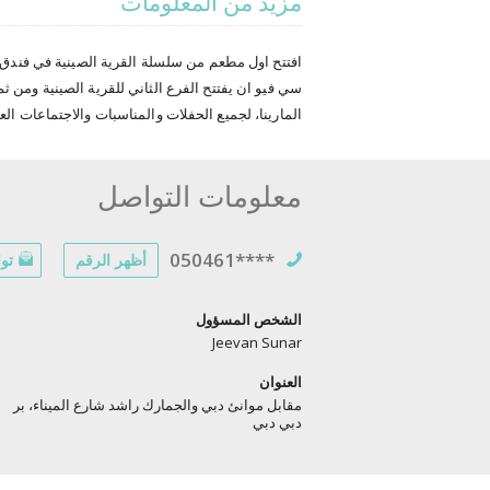
مزيد من المعلومات
سي فيو ان يفتتح الفرع الثاني للقرية الصينية ومن 
المارينا، لجميع الحفلات والمناسبات والاجتماعات العم
معلومات التواصل
050461****
أظهر الرقم
توا
الشخص المسؤول
Jeevan Sunar
العنوان
مقابل موانئ دبي والجمارك راشد شارع الميناء، بر
دبي دبي