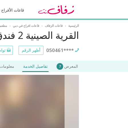
قاعات الأفراح
الرئيسية
›
قاعات الزفاف
›
قاعات افراح في دبي
›
مطعم 
القرية الصينية 2 فندق سي فيو
050461****
أظهر الرقم
تواص
المعرض
تفاصيل الخدمة
معلومات 
7