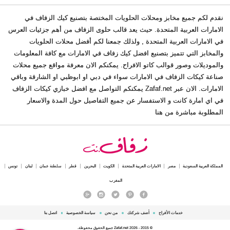
نقدم لكم جميع مخابز ومحلات الحلويات المختصة بتصنيع كيك الزفاف في
الامارات العربية المتحدة. حيث يعد قالب حلوى الزفاف من أهم جزئيات العرس
في الامارات العربية المتحدة , ولذلك جمعنا لكم أفضل محلات الحلويات
والمخابز التي تتميز بتصنيع افضل كيك زفاف في الامارات مع كافة المعلومات
والموديلات وصور قوالب كاتو الافراح. يمكنكم الان معرفة مواقع جميع محلات
صناعة كيكات الزفاف في الامارات سواء في دبي او ابوظبي او الشارقة وباقي
الامارات. الان عبر Zafaf.net يمكنكم التواصل مع افضل خبازي كيكات الزفاف
في اي امارة كانت و الاستفسار عن جميع التفاصيل حول المدة والاسعار
المطلوبة مباشرة من هنا
المملكة العربية السعودية
مصر
الامارات العربية المتحدة
الكويت
البحرين
قطر
سلطنة عمان
لبنان
تونس
المغرب
خدمات الأفراح
أضف شركتك
من نحن
سياسة الخصوصية
اتصل بنا
© 2015 - 2026 Zafaf.net جميع الحقوق محفوظة.