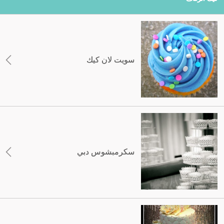
سويت لان كيك
سكرمبشوس دبي