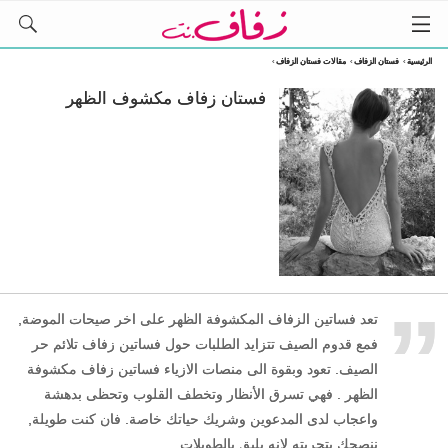
الرئيسية
›
فستان الزفاف
›
مقالات فستان الزفاف
›
فستان زفاف مكشوف الظهر
„
تعد فساتين الزفاف المكشوفة الظهر على اخر صيحات الموضة,
فمع قدوم الصيف تتزايد الطلبات حول فساتين زفاف تلائم حر
الصيف. تعود وبقوة الى منصات الازياء فساتين زفاف مكشوفة
الظهر . فهي تسرق الأنظار وتخطف القلوب وتحظى بدهشة
واعجاب لدى المدعوين وشريك حياتك خاصة. فان كنت طويلة,
ننصحك بتجربته لانه يليق بالطويلات.