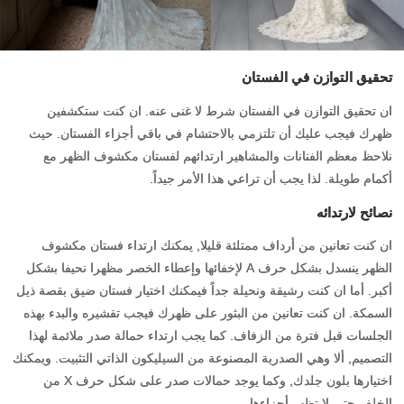
تحقيق التوازن في الفستان
ان تحقيق التوازن في الفستان شرط لا غنى عنه. ان كنت ستكشفين
ظهرك فيجب عليك أن تلتزمي بالاحتشام في باقي أجزاء الفستان. حيث
نلاحظ معظم الفنانات والمشاهير ارتدائهم لفستان مكشوف الظهر مع
أكمام طويلة. لذا يجب أن تراعي هذا الأمر جيداً.
نصائح لارتدائه
ان كنت تعانين من أرداف ممتلئة قليلا, يمكنك ارتداء فستان مكشوف
الظهر ينسدل بشكل حرف A لإخفائها وإعطاء الخصر مظهرا نحيفا بشكل
أكبر. أما ان كنت رشيقة ونحيلة جداً فيمكنك اختيار فستان ضيق بقصة ذيل
السمكة. ان كنت تعانين من البثور على ظهرك فيجب تقشيره والبدء بهذه
الجلسات قبل فترة من الزفاف. كما يجب ارتداء حمالة صدر ملائمة لهذا
التصميم, ألا وهي الصدرية المصنوعة من السيليكون الذاتي التثبيت. ويمكنك
اختيارها بلون جلدك, وكما يوجد حمالات صدر على شكل حرف X من
الخلف حتى لا تظهر أجزاءها.