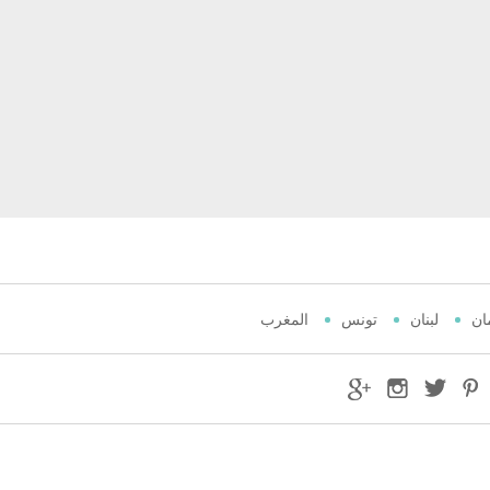
ان
لبنان
تونس
المغرب