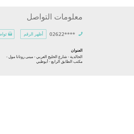
معلومات التواصل
02622****
أظهر الرقم
تواص
العنوان
الخالدية - شارع الخليج العربي - مبنى روتانا مول -
مكتب الطابق الرابع - أبوظبي