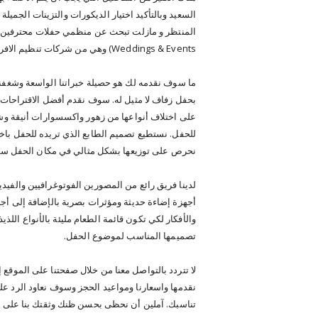
السعيد وبالتأكيد اختيار الديكورات والتزينات الجميلة
Weddings & Events) وهي من شركات تنظيم الافراح الراقية على مستوى المدينة.
ما سوف نقدمه لك هو حصيلة خبراتنا الواسعة وشغفن
بحفل زفاف لا مثيل له. سوف نقدم أفضل الاقتراحات ل
على اختلاف أنواعها من زهور واكسسوارات أنيقة وشم
للحفل. نستطيع تصميم الطابع الذي تريده للحفل باخت
نحرص على توزيعها بشكل مثالي في مكان الحفل سواء
لدينا فريق رائع من المصورين الفوتوغرافيين والفيدي
أجهزة إضاءة حديثة ومؤثرات بصرية بالإضافة إلى أج
والأفكار لكي تكون قائمة الطعام مليئة بالأنواع اللذي
تصميمها المناسب لموضوع الحفل.
لا تتردد بالتواصل معنا من خلال صفحتنا على الموقع
نقدمها واسعارنا ومواعيد الحجز وسوف نعاود الرد عل
تناسبك. آملين أن نحظى بحسن ظنك وثقتك بنا على ا