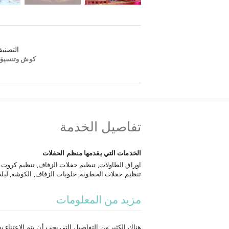
التصني
كوش وتنسيق
تفاصيل الخدمة
الخدمات التي يقدمها منظم الحفلات
اوراق الطاولات, تنظيم حفلات الزفاف, تنظيم كروت 
تنظيم حفلات الخطوبة, حلويات الزفاف, الكوشة, ليلة
فرق استضافة وتنظيم, العاب نارية, نظام صوت واغاني
الدعوات, البوم صور الذكريات, تسجيل فيديو, الضياف
مزيد من المعلومات
متحركة, هدايا الزفاف, التزيين بالبالونات, لافتات
هناك الكثير من التفاصيل التي يجب أن يتم الاعتناء به