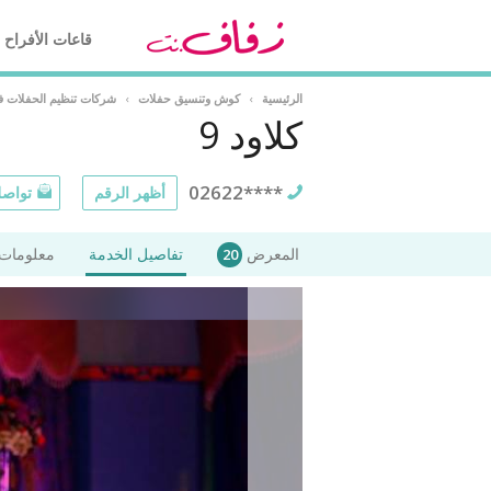
قاعات الأفراح
الرئيسية
›
كوش وتنسيق حفلات
›
شركات تنظيم الحفلات ف
كلاود 9
02622****
أظهر الرقم
تواصل
المعرض
تفاصيل الخدمة
معلومات 
20