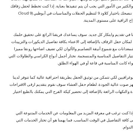
 والكثير من الأمور التي يجب أن يتم تنفيذها بعناية. إذا كنت تخطط لحفل زفافك
المنتظر و مازلت تبحث عن منظمي حفلات محترفين ننصحك باختيار كلاود 9 لتنظيم الحفلات والمناسبات في أبوظبي (Cloud 9
ا في تقديم وابتكار كل جديد. سوف يساعدك فريقنا الرائع على تحقيق حلمك
مكان حفل الزفاف بالإضافة إلى الاعتناء بكافة تفاصيل الديكورات والتزيينات
عدانات مع شموع أنيقة التصاميم والألوان لكي تضيف اضاءتها رونقا مميزا
يار التفاصيل المناسبة والمنسجمة. نختار أجمل أنواع الكراسي والطاولات التي
 كانت المناسبة في قاعة أو في الهواء الطلق.
وغرافيين لكي تتمكن من توثيق الحفل بطريقة احترافية عالية كما تتوفر لدينا
هز صوت عالية الجودة. لطعام حفل العشاء سوف نقوم بتقديم ارقى الاقتراحات
ذة والنكهات الرائعة بالإضافة إلى تحضير كيكة الفرح التي يمكنك بالطبع اختيار
 إذا كنت ترغب في معرفة المزيد من المعلومات عن الخدمات المتنوعة التي
ى كافة التفاصيل في الوقت المناسب. فما يهمنا هو أن تختار الخدمات التي
لدوام.