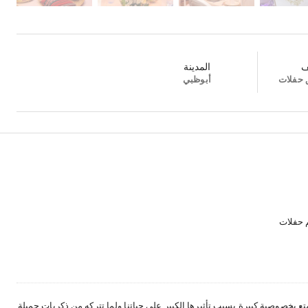
ف
المدينة
 حفلات
أبوظبي
م حفلات
تع بخصوصية كبيرة بسبب تأثيرها الكبير على حياتنا ولما تتركه من ذكريات جميلة