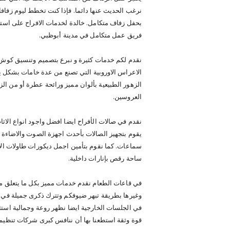
نرغب الحديث عنها دائما. فإذا كنت تخطط ليوم زفاف
بحفل زفاف متكامل. خالدة لخدمات الافراح على اس
فريق عمل متكامل في مدينة أبوظبي.
نقدم لكم خدمات كثيرة و نبرع بتصميم وتنسيق كوش 
الاعراس الاوروبية التي تصنع من عدة خامات بشكل ي
الزهور الطبيعية بألوان مميز ورائحة عطرة أو من الز
العروسين.
نقدم في صالات الأفراح ايضا افضل واجود انواع الاث
يقوم بتجهيز الصالات بأحدث اجهزة الصوت والاضاء
سماعات. كما نقوم بتأمين اجمل ديكورات طاولات ال
ساحة رقص بإنارات داخلية.
في قاعات الطعام نقدم خدمات مميز بكل ما يتعلق م
وغيرها بطريقة تبهر ضيوفكم وتترك ذكرى جميلة في أ
في الجلسات الخارجية ايضا نظهر روعة وجمالية استثنائ
قوة وثقة استطعنا بها أن ننافس كبرى شركات تنظيم ال