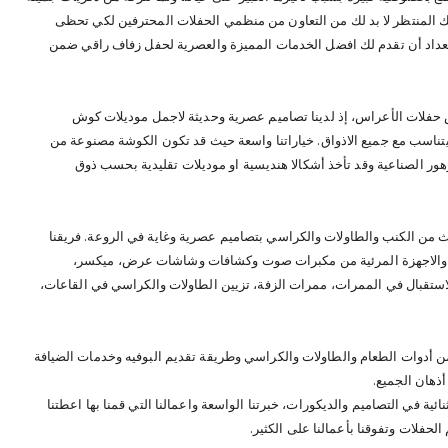
ك المنتظر لا بد لك من التعاون من منظمي الحفلات المحترفين لكي تحظى
تعداد أن تقدم لك افضل الخدمات المميزة والعصرية لحفل زفاف راقي ضمن
حفلات الأعراس، إذ لدينا تصاميم عصرية وحديثة لاجمل موديلات كوش
تناسب مع جميع الاذواق. خياراتنا واسعة حيث قد تكون الكوشة مصنوعة من
هور الصناعية وقد تأخذ أشكالا هنديسية او موديلات تقليدية بحسب ذوق
اث من الكنب والطاولات والكراسي بتصاميم عصرية وغاية في الروعة. فريقنا
ة والاجهزة المرئية من مكبرات صوت وكشافات وشاشات عرض، ميكسر،
استقبال في الممرات، ممرات الزفة، تزيين الطاولات والكراسي في القاعات،
ن أدوات الطعام والطاولات والكراسي وطريقة تقديم البوفيه وخدمات الضيافة
ذهان الجميع.
ية في التصاميم والديكورات، خبرتنا الواسعة واعمالنا التي قمنا بها اعطتنا
حفلات وتفوقنا بأعمالنا على الكثير.