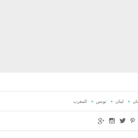
ان
لبنان
تونس
المغرب