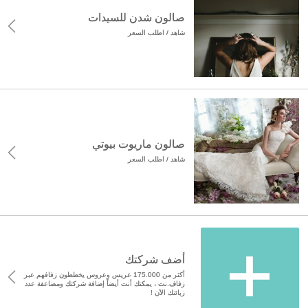
صالون شدن للسيدات
شاهد / اطلب السعر
صالون ماريوت بيوتي
شاهد / اطلب السعر
أضف شركتك
أكثر من 175.000 عريس وعروس يخططون زفافهم عبر
زفاف.نت ، يمكنك أنت أيضاً إضافة شركتك ومضاعفة عدد
زبائنك الأن !